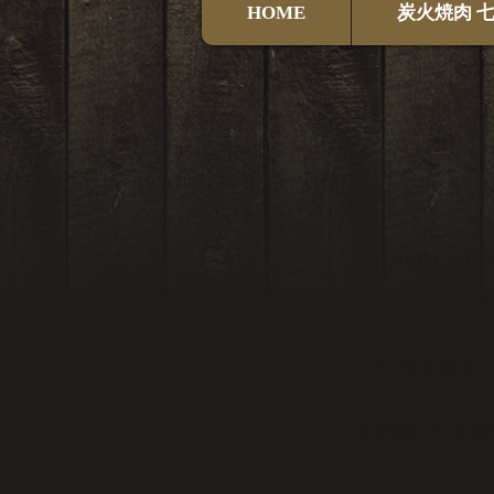
HOME
炭火焼肉 
1月11日に吹
吹田店としまして
ご不便をお掛けし
お客様及び、近隣